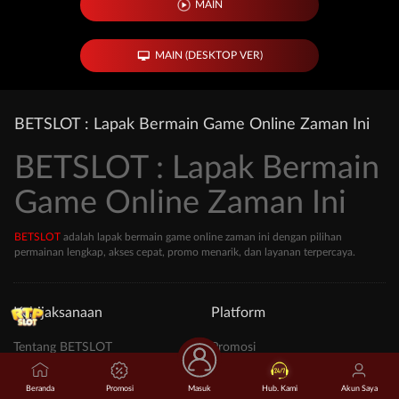
MAIN
MAIN (DESKTOP VER)
BETSLOT : Lapak Bermain Game Online Zaman Ini
BETSLOT : Lapak Bermain
Game Online Zaman Ini
BETSLOT
adalah lapak bermain game online zaman ini dengan pilihan
permainan lengkap, akses cepat, promo menarik, dan layanan terpercaya.
Kebijaksanaan
Platform
Tentang BETSLOT
Promosi
Responsible Gambling
Loyalty
Beranda
Promosi
Masuk
Hub. Kami
Akun Saya