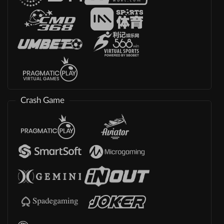
Crash Game