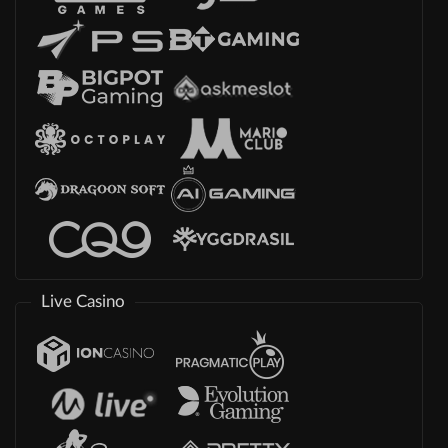
Live Casino