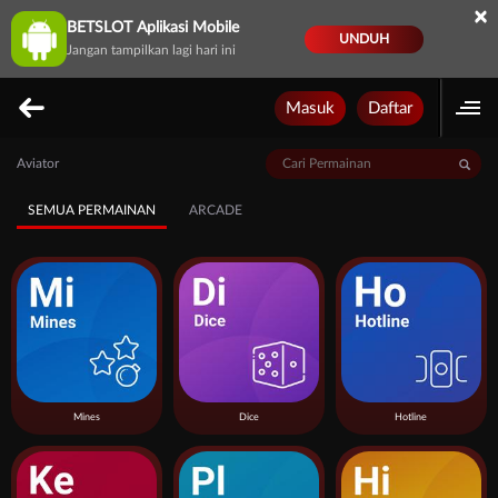
×
BETSLOT Aplikasi Mobile
UNDUH
Jangan tampilkan lagi hari ini
Masuk
Daftar
Aviator
SEMUA PERMAINAN
ARCADE
Mines
Dice
Hotline