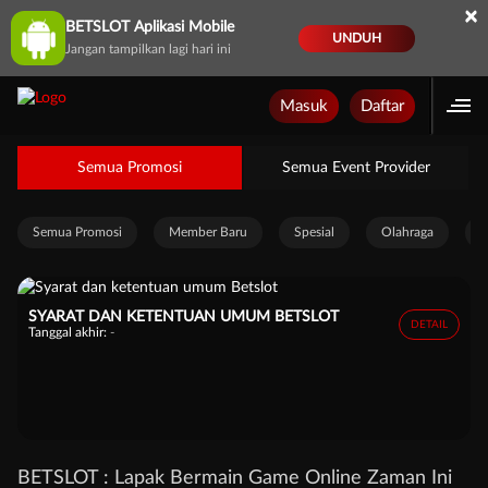
×
BETSLOT Aplikasi Mobile
UNDUH
Jangan tampilkan lagi hari ini
Masuk
Daftar
Semua Promosi
Semua Event Provider
Semua Promosi
Member Baru
Spesial
Olahraga
S
SYARAT DAN KETENTUAN UMUM BETSLOT
DETAIL
Tanggal akhir:
-
BETSLOT : Lapak Bermain Game Online Zaman Ini